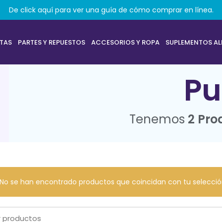
De click aquí para ver una guía de cómo comprar en línea.
ETAS
PARTES Y REPUESTOS
ACCESORIOS Y ROPA
SUPLEMENTOS AL
Pu
Tenemos
2 Pro
No se han encontrado productos que coincidan con tu selecció