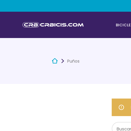
BICICL
Puños