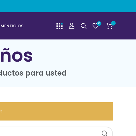
0
0
IMENTICIOS
ños
ductos para usted
n.