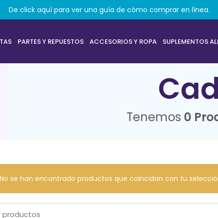
De click aquí para ver una guía de cómo comprar en línea.
ETAS
PARTES Y REPUESTOS
ACCESORIOS Y ROPA
SUPLEMENTOS AL
Cad
Tenemos
0 Pro
No se han encontrado productos que coincidan con tu selecció