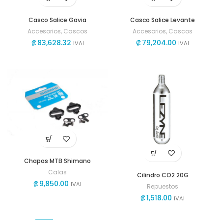
Casco Salice Gavia
Casco Salice Levante
Accesorios
,
Cascos
Accesorios
,
Cascos
₡
83,628.32
₡
79,204.00
IVAI
IVAI
Chapas MTB Shimano
Calas
Cilindro CO2 20G
₡
9,850.00
IVAI
Repuestos
₡
1,518.00
IVAI