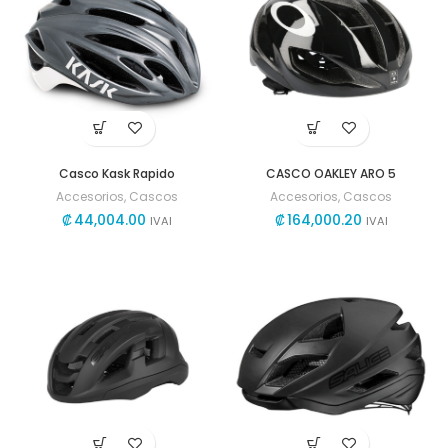
Casco Kask Rapido
CASCO OAKLEY ARO 5
Accesorios
,
Cascos
Accesorios
,
Cascos
₡
44,004.00
₡
164,000.20
IVAI
IVAI