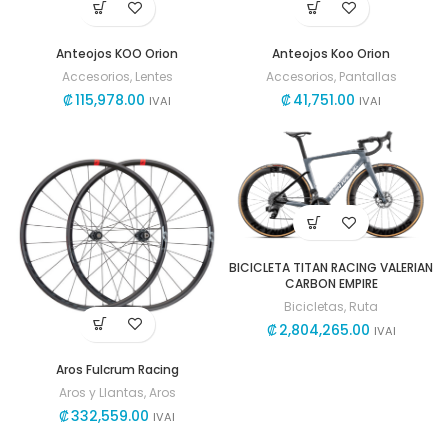
Anteojos KOO Orion
Anteojos Koo Orion
Accesorios
,
Lentes
Accesorios
,
Pantallas
₡
115,978.00
₡
41,751.00
IVAI
IVAI
BICICLETA TITAN RACING VALERIAN
CARBON EMPIRE
Bicicletas
,
Ruta
₡
2,804,265.00
IVAI
Aros Fulcrum Racing
Aros y Llantas
,
Aros
₡
332,559.00
IVAI