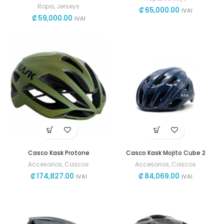
Ropa
,
Jerseys
₡
65,000.00
IVAI
₡
59,000.00
IVAI
Casco Kask Protone
Casco Kask Mojito Cube 2
Accesorios
,
Cascos
Accesorios
,
Cascos
₡
174,827.00
₡
84,069.00
IVAI
IVAI