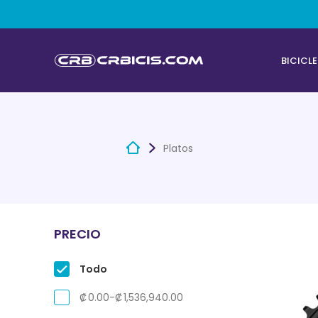
BICICL
Platos
PRECIO
Todo
₡
0.00
-
₡
1,536,940.00