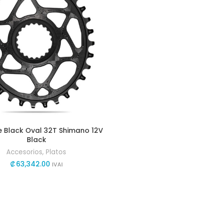
e Black Oval 32T Shimano 12V
Black
Accesorios
,
Platos
₡
63,342.00
IVAI