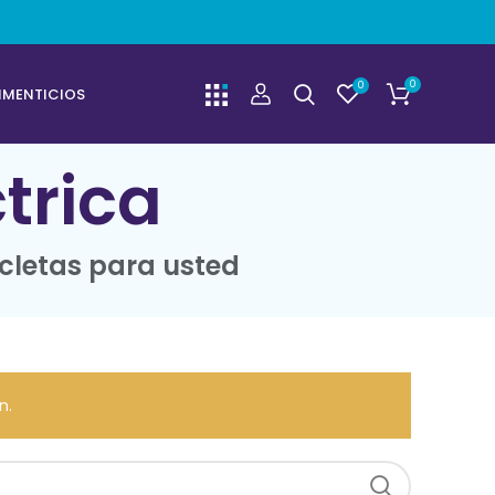
0
0
IMENTICIOS
ctrica
icletas para usted
n.