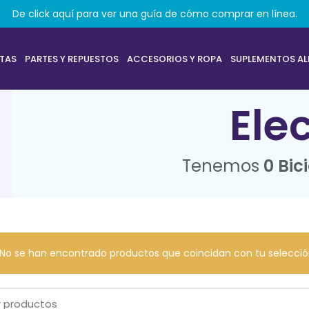
De click aquí para ver una guía de cómo comprar en línea.
ETAS
PARTES Y REPUESTOS
ACCESORIOS Y ROPA
SUPLEMENTOS AL
Ele
Tenemos
0 Bic
No se han encontrado productos que coincidan con tu selecció