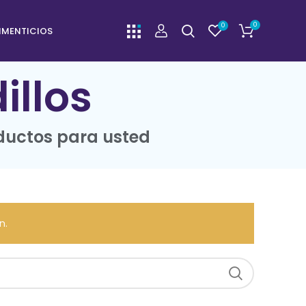
0
0
IMENTICIOS
illos
ductos para usted
n.