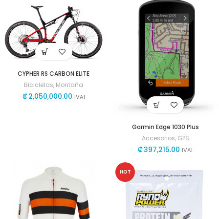
CYPHER RS CARBON ELITE
Bicicletas
,
Montaña
₡
2,050,000.00
IVAI
Garmin Edge 1030 Plus
Accesorios
,
GPS
₡
397,215.00
IVAI
HOT