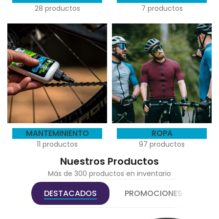
28 productos
7 productos
MANTEMINIENTO
ROPA
11 productos
97 productos
Nuestros Productos
Más de 300 productos en inventario
DESTACADOS
PROMOCIONES
M