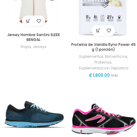
Jersey Hombre Santini SLEEK
BENGAL
Proteina de Vainilla Ryno Power 45
Ropa
,
Jerseys
g (1 porción)
Suplementos Alimenticios
,
Proteinas
,
Suplementacion Deportiva
₡
1,800.00
IVAI