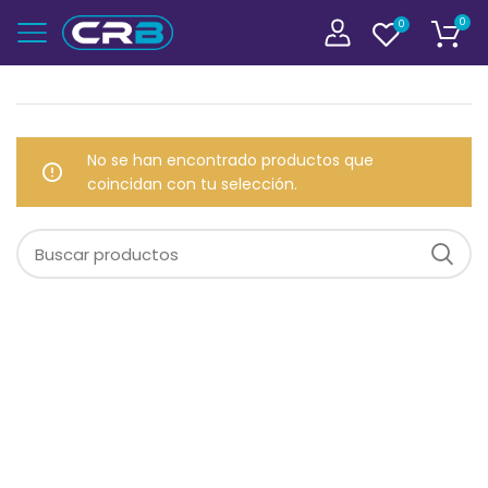
0
0
No se han encontrado productos que
coincidan con tu selección.