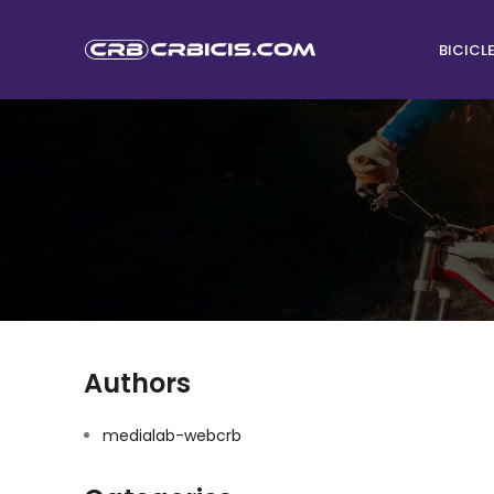
BICICL
Authors
medialab-webcrb