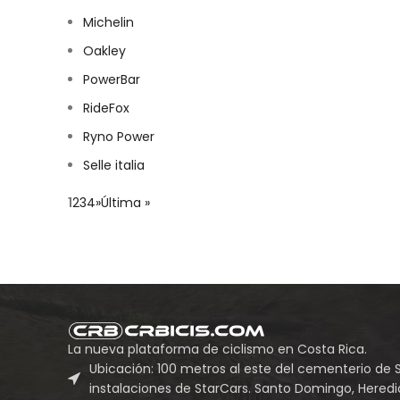
Michelin
Oakley
PowerBar
RideFox
Ryno Power
Selle italia
1
2
3
4
»
Última »
La nueva plataforma de ciclismo en Costa Rica.
Ubicación: 100 metros al este del cementerio de 
instalaciones de StarCars. Santo Domingo, Heredia