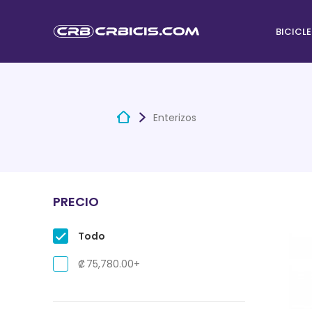
BICICL
Enterizos
PRECIO
Todo
₡
75,780.00
+