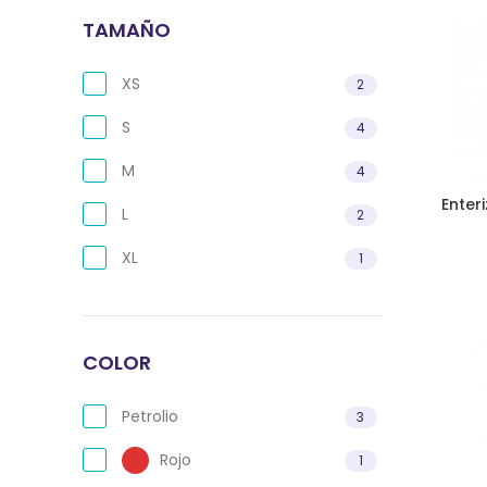
TAMAÑO
XS
2
S
4
M
4
Enter
L
2
XL
1
COLOR
Petrolio
3
Rojo
1