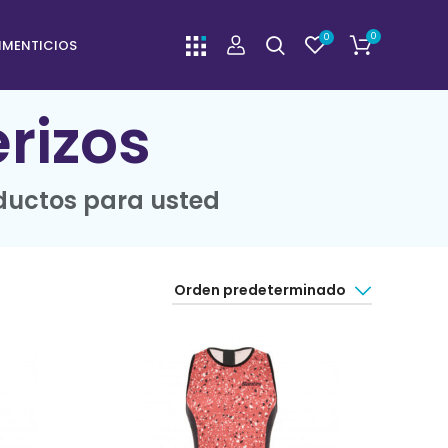
0
0
IMENTICIOS
erizos
ductos para usted