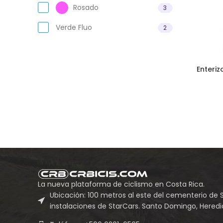
Rosado
3
Verde Fluo
2
Enteriz
La nueva plataforma de ciclismo en Costa Rica.
Ubicación: 100 metros al este del cementerio de 
instalaciones de StarCars. Santo Domingo, Heredia