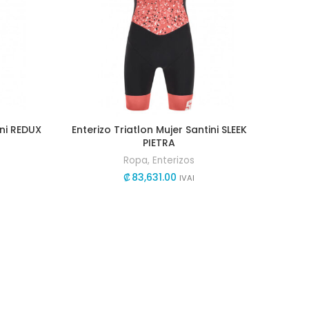
ini REDUX
Enterizo Triatlon Mujer Santini SLEEK
PIETRA
Ropa
,
Enterizos
₡
83,631.00
IVAI