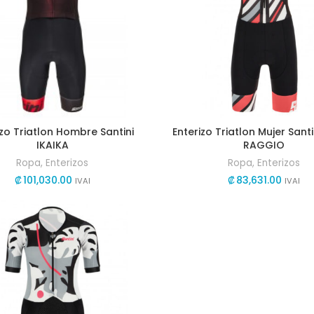
izo Triatlon Hombre Santini
Enterizo Triatlon Mujer Sant
IKAIKA
RAGGIO
Ropa
,
Enterizos
Ropa
,
Enterizos
₡
101,030.00
₡
83,631.00
IVAI
IVAI