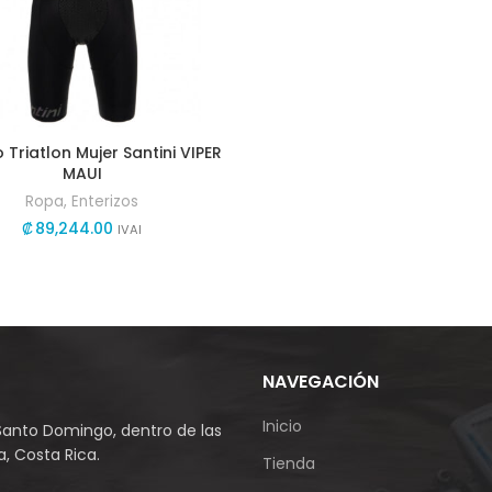
o Triatlon Mujer Santini VIPER
MAUI
Ropa
,
Enterizos
₡
89,244.00
IVAI
NAVEGACIÓN
Inicio
Santo Domingo, dentro de las
, Costa Rica.
Tienda