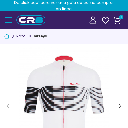
De click aquí para ver una guía de cómo comprar
en línea.
0
Ropa
Jerseys