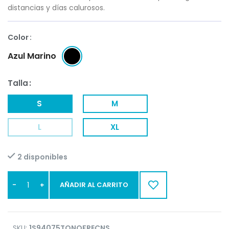
distancias y días calurosos.
Color
Azul Marino
Talla
S
M
L
XL
2 disponibles
AÑADIR AL CARRITO
SKU:
1S94075TONOFRECNS