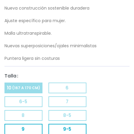
Nueva construcción sostenible duradera
Ajuste específico para mujer.
Malla ultratranspirable.
Nuevas superposiciones/ojales minimalistas
Puntera ligera sin costuras
Talla
10
6
(167 A 170 CM)
6-5
7
8
8-5
9
9-5