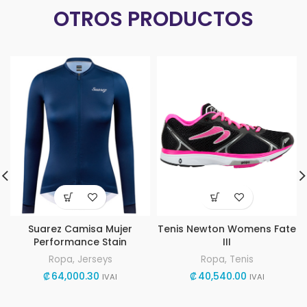
OTROS PRODUCTOS
Suarez Camisa Mujer
Tenis Newton Womens Fate
Performance Stain
III
Ropa
,
Jerseys
Ropa
,
Tenis
₡
64,000.30
₡
40,540.00
IVAI
IVAI