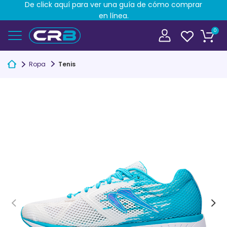
De click aquí para ver una guía de cómo comprar
en línea.
0
Ropa
Tenis