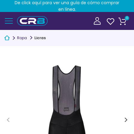
De click aquí para ver una guía de cómo comprar
en línea.
0
Ropa
Licras