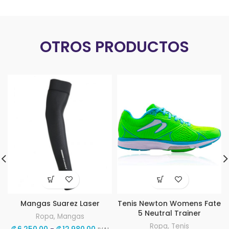
OTROS PRODUCTOS
Mangas Suarez Laser
Tenis Newton Womens Fate
5 Neutral Trainer
Ropa
,
Mangas
Ropa
,
Tenis
Rango
₡
6,250.00
-
₡
12,980.00