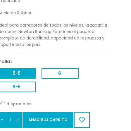
Importado
Suela de Rubber
Ideal para corredores de todos los niveles, la zapatilla
de correr Newton Running Fate 5 es el paquete
completo de durabilidad, capacidad de respuesta y
soporte bajo los pies.
Talla
5-5
6
6-5
1 disponibles
AÑADIR AL CARRITO