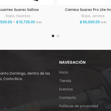
uantes Suarez Sallow
Camisa Suarez Pro Lite 
Ropa
,
Guantes
Ropa
,
Jerseys
Rango
,500.00
-
₡
10,735.00
₡
65,000.00
IVAI
IVAI
de
precios:
desde
₡9,500.00
hasta
₡10,735.00
NAVEGACIÓN
Inicio
Santo Domingo, dentro de las
, Costa Rica.
Tienda
Eventos
Contacto
Políticas de privacidad