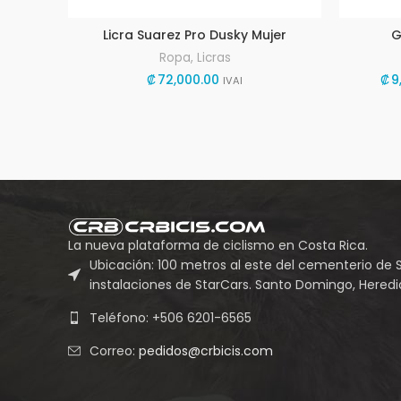
Licra Suarez Pro Dusky Mujer
G
Ropa
,
Licras
₡
72,000.00
₡
9
IVAI
La nueva plataforma de ciclismo en Costa Rica.
Ubicación: 100 metros al este del cementerio de 
instalaciones de StarCars. Santo Domingo, Heredia
Teléfono: +506 6201-6565
Correo:
pedidos@crbicis.com