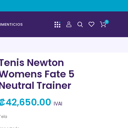
0
IMENTICIOS
Tenis Newton
Womens Fate 5
Neutral Trainer
₡
42,650.00
IVAI
Tela