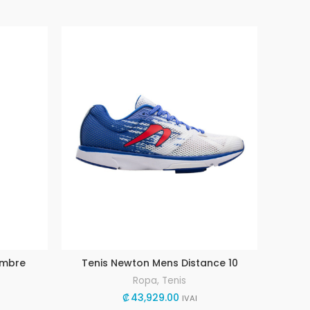
ombre
Tenis Newton Mens Distance 10
Cam
Ropa
,
Tenis
₡
43,929.00
IVAI