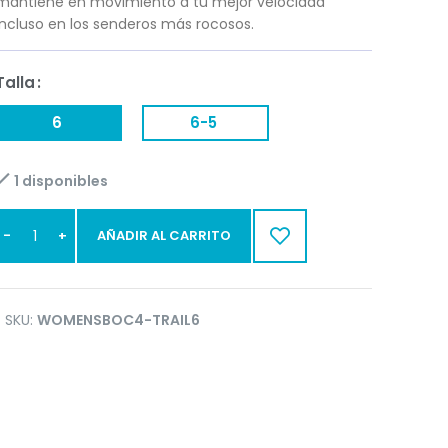
mantiene en movimiento a tu mejor velocidad
incluso en los senderos más rocosos.
Talla
6
6-5
1 disponibles
AÑADIR AL CARRITO
SKU:
WOMENSBOC4-TRAIL6