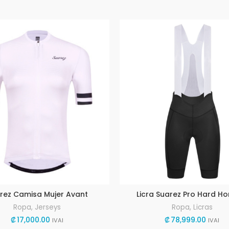
rez Camisa Mujer Avant
Licra Suarez Pro Hard H
Ropa
,
Jerseys
Ropa
,
Licras
₡
17,000.00
₡
78,999.00
IVAI
IVAI