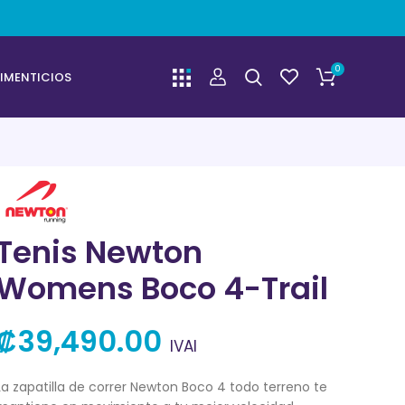
0
IMENTICIOS
Tenis Newton
Womens Boco 4-Trail
₡
39,490.00
IVAI
La zapatilla de correr Newton Boco 4 todo terreno te