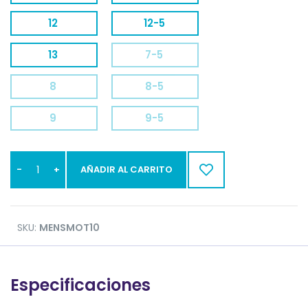
12
12-5
13
7-5
8
8-5
9
9-5
AÑADIR AL CARRITO
SKU:
MENSMOT10
Especificaciones