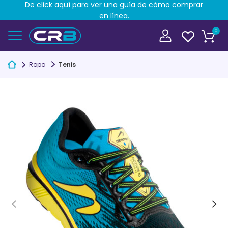
De click aquí para ver una guía de cómo comprar
en línea.
0
Ropa
Tenis