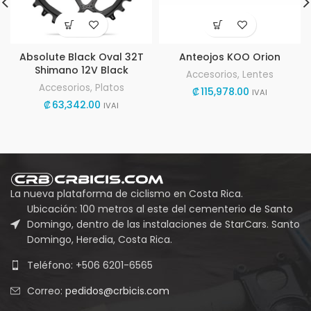
Absolute Black Oval 32T
Anteojos KOO Orion
Shimano 12V Black
Accesorios
,
Lentes
Accesorios
,
Platos
₡
115,978.00
IVAI
₡
63,342.00
IVAI
La nueva plataforma de ciclismo en Costa Rica.
Ubicación: 100 metros al este del cementerio de Santo
Domingo, dentro de las instalaciones de StarCars. Santo
Domingo, Heredia, Costa Rica.
Teléfono: +506 6201-6565
Correo:
pedidos@crbicis.com