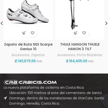
Zapato de Ruta SIDI Scarpe
THULE HANGON THUELE
Genius 10
HANON 3 TILT
Accesorios
,
Zapatos
Accesorios
,
Porta Bicicletas
₡
140,670.00
₡
164,405.00
IVAI
IVAI
La nueva plataforma de ciclismo en Costa Rica.
Ubicación: 100 metros al este del cementerio de Santo
Domingo, dentro de las instalaciones de StarCars. Santo
Domingo, Heredia, Costa Rica.