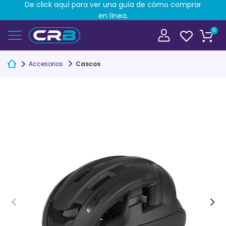
De click aquí para ver una guía de cómo comprar
en línea.
0
Accesorios
Cascos