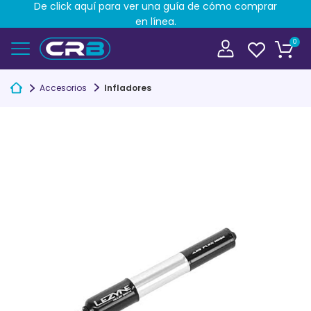
De click aquí para ver una guía de cómo comprar
en línea.
0
Accesorios
Infladores