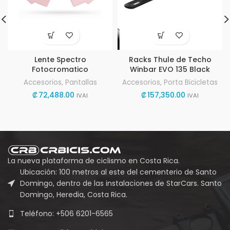
Lente Spectro
Racks Thule de Techo
Fotocromatico
Winbar EVO 135 Black
Accesorios
,
Pantallas
Accesorios
,
Porta Bicicletas
₡
72,488.00
₡
157,350.00
IVAI
IVAI
La nueva plataforma de ciclismo en Costa Rica.
Ubicación: 100 metros al este del cementerio de Santo
Domingo, dentro de las instalaciones de StarCars. Santo
Domingo, Heredia, Costa Rica.
Teléfono: +506 6201-6565