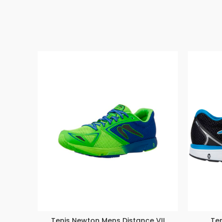
Tenis Newton Mens Distance VII
Ten