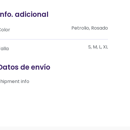
Info. adicional
Petrolio, Rosado
Color
S, M, L, XL
alla
Datos de envío
Shipment info