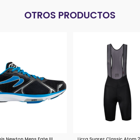
OTROS PRODUCTOS
is Newton Mens Fate III
Licra Suarez Classic Atom 2