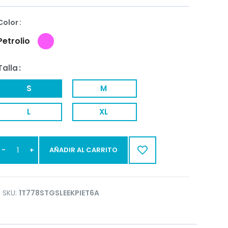
Color
Petrolio
Talla
S
M
L
XL
AÑADIR AL CARRITO
SKU:
1T778STGSLEEKPIET6A