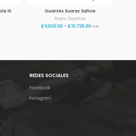
e III
Guantes Suarez Sallow
Te
Ropa
,
Guantes
Rango
₡
9,500.00
-
₡
10,735.00
IVAI
de
precios:
desde
₡9,500.00
hasta
₡10,735.00
REDES SOCIALES
Facebook
Instagram