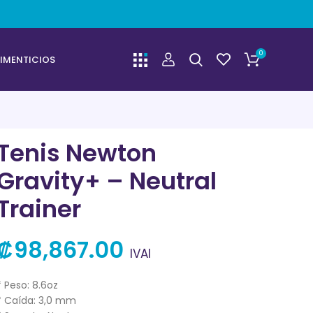
0
IMENTICIOS
Tenis Newton
Gravity+ – Neutral
Trainer
₡
98,867.00
IVAI
* Peso: 8.6oz
* Caída: 3,0 mm