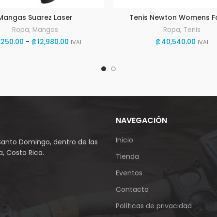
Mangas Suarez Laser
Tenis Newton Womens Fat
Ropa
,
Mangas
Ropa
,
Tenis
Rango
,250.00
-
₡
12,980.00
₡
40,540.00
IVAI
IVAI
de
precios:
desde
₡6,250.00
hasta
₡12,980.00
NAVEGACIÓN
Inicio
Santo Domingo, dentro de las
, Costa Rica.
Tienda
Eventos
Contacto
Políticas de privacidad