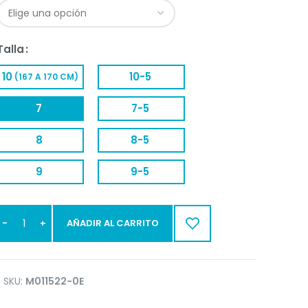
Talla
10
10-5
(167 A 170 CM)
7
7-5
8
8-5
9
9-5
AÑADIR AL CARRITO
SKU:
M011522-0E