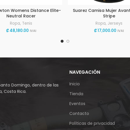
wton Womens Distance Elite-
Suarez Camisa Mujer Avant
Neutral Racer
Stripe
Ropa
,
Tenis
Ropa
,
Jerseys
₡
48,180.00
₡
17,000.00
IVAI
IVAI
NAVEGACIÓN
Inicio
Santo Domingo, dentro de las
, Costa Rica.
Tienda
Eventos
Contacto
Políticas de privacidad