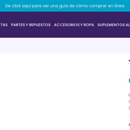
De click aquí para ver una guía de cómo comprar en línea.
ETAS
PARTES Y REPUESTOS
ACCESORIOS Y ROPA
SUPLEMENTOS AL