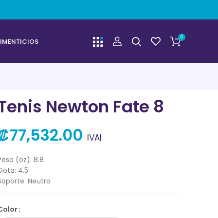
0
IMENTICIOS
Tenis Newton Fate 8
₡
77,532.00
IVAI
Peso (oz): 8.8
Gota: 4.5
Soporte: Neutro
Color