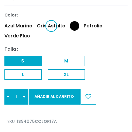
Color
Azul Marino
Gris Asfalto
Petrolio
Verde Fluo
Talla
S
M
L
XL
AÑADIR AL CARRITO
SKU:
1S94075COLOR17A