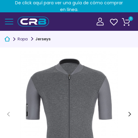
De click aquí para ver una guía de cómo comprar
en línea.
0
Ropa
Jerseys