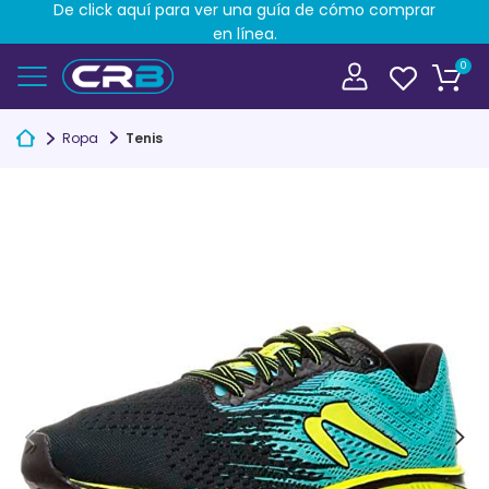
De click aquí para ver una guía de cómo comprar
en línea.
0
Ropa
Tenis