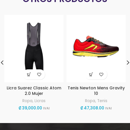
Licra Suarez Classic Atom
Tenis Newton Mens Gravity
2.0 Mujer
10
Ropa
,
Licras
Ropa
,
Tenis
₡
39,000.00
₡
47,308.00
IVAI
IVAI