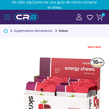
De click aquí para ver una guía de cómo comprar
en línea.
0
Suplementos Alimenticios
Geles
AGOTADO