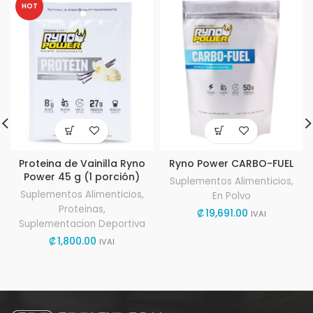
HOT
Proteina de Vainilla Ryno
Ryno Power CARBO-FUEL
Power 45 g (1 porción)
Suplementos Alimenticios
,
Suplementos Alimenticios
,
En Polvo
Proteinas
,
₡
19,691.00
IVAI
Suplementacion Deportiva
₡
1,800.00
IVAI