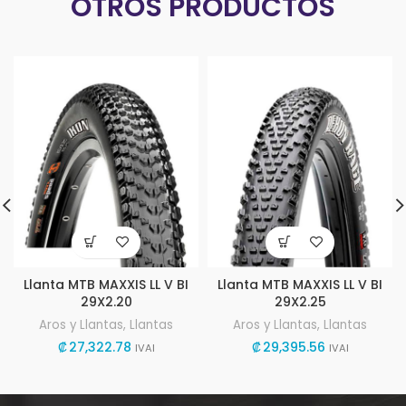
OTROS PRODUCTOS
Llanta MTB MAXXIS LL V BI
Llanta MTB MAXXIS LL V BI
29X2.20
29X2.25
Aros y Llantas
,
Llantas
Aros y Llantas
,
Llantas
₡
27,322.78
₡
29,395.56
IVAI
IVAI