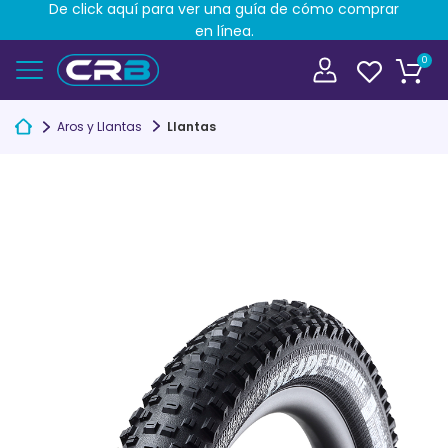
De click aquí para ver una guía de cómo comprar
en línea.
0
Aros y Llantas
Llantas