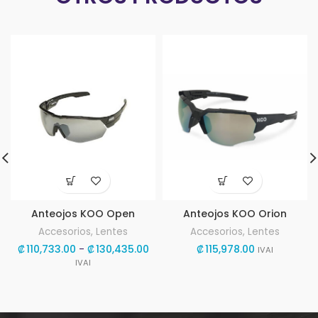
Anteojos KOO Open
Anteojos KOO Orion
Accesorios
,
Lentes
Accesorios
,
Lentes
Rango
₡
110,733.00
-
₡
130,435.00
₡
115,978.00
IVAI
de
IVAI
precios:
desde
₡110,733.00
hasta