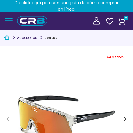
De click aquí para ver una guía de cómo comprar
en línea.
0
Accesorios
Lentes
AGOTADO