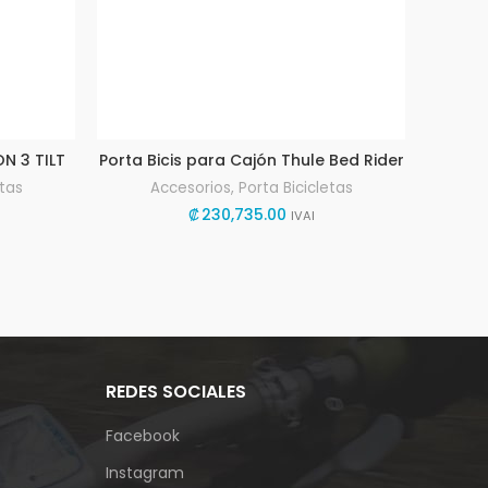
N 3 TILT
Porta Bicis para Cajón Thule Bed Rider
etas
Accesorios
,
Porta Bicicletas
₡
230,735.00
IVAI
REDES SOCIALES
Facebook
Instagram