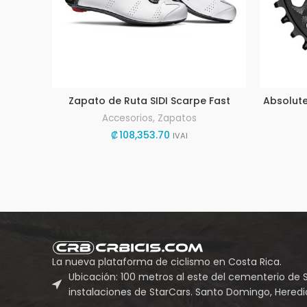
Zapato de Ruta SIDI Scarpe Fast
Absolute
Accesorios
,
Zapatos
₡
108,353.70
IVAI
La nueva plataforma de ciclismo en Costa Rica.
Ubicación: 100 metros al este del cementerio de 
instalaciones de StarCars. Santo Domingo, Heredia