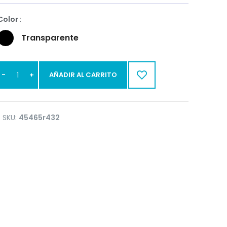
Color
Transparente
AÑADIR AL CARRITO
SKU:
45465r432