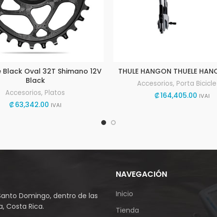
 Black Oval 32T Shimano 12V
THULE HANGON THUELE HANO
Black
Accesorios
,
Porta Bicicl
Accesorios
,
Platos
₡
164,405.00
IVAI
₡
63,342.00
IVAI
NAVEGACIÓN
Inicio
Santo Domingo, dentro de las
, Costa Rica.
Tienda