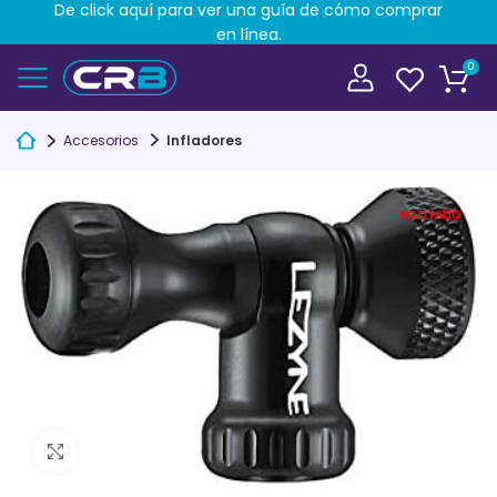
De click aquí para ver una guía de cómo comprar
en línea.
0
Accesorios
Infladores
AGOTADO
Clic para ampliar