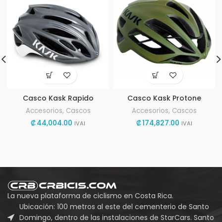
Casco Kask Rapido
Casco Kask Protone
Accesorios
,
Cascos
Accesorios
,
Cascos
₡
44,004.00
₡
174,827.00
IVAI
IVAI
La nueva plataforma de ciclismo en Costa Rica.
Ubicación: 100 metros al este del cementerio de Santo
Domingo, dentro de las instalaciones de StarCars. Santo