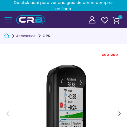
De click aquí para ver una guía de cómo comprar
en línea.
0
Accesorios
GPS
AGOTADO