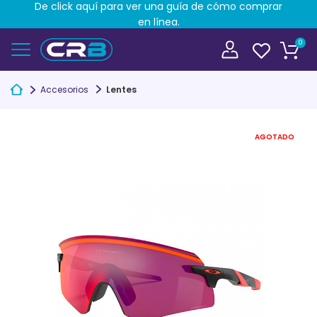
De click aquí para ver una guía de cómo comprar
en línea.
0
Accesorios
Lentes
AGOTADO