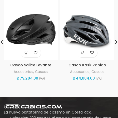
Casco Salice Levante
Casco Kask Rapido
Accesorios
,
Cascos
Accesorios
,
Cascos
₡
79,204.00
₡
44,004.00
IVAI
IVAI
La nueva plataforma de ciclismo en Costa Rica.
Ubicación: 100 metros al este del cementerio de Santo