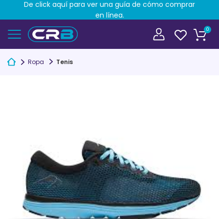
De click aquí para ver una guía de cómo comprar
en línea.
0
Ropa
Tenis