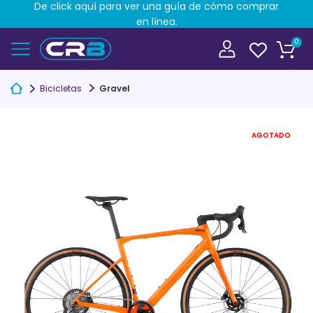
De click aquí para ver una guía de cómo comprar
en línea.
0
Bicicletas
Gravel
AGOTADO