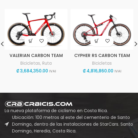
VALERIAN CARBON TEAM
CYPHER RS CARBON TEAM
Bicicletas
,
Ruta
Bicicletas
₡
3,684,350.00
₡
4,816,860.00
IVAI
IVAI
La nueva plataforma de ciclismo en Costa Rica.
Ubicación: 100 metros al este del cementerio de Santo
Domingo, dentro de las instalaciones de StarCars. Santo
Domingo, Heredia, Costa Rica.