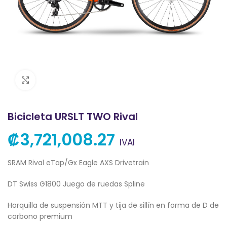
Clic para ampliar
Bicicleta URSLT TWO Rival
₡
3,721,008.27
IVAI
SRAM Rival eTap/Gx Eagle AXS Drivetrain
DT Swiss G1800 Juego de ruedas Spline
Horquilla de suspensión MTT y tija de sillín en forma de D de
carbono premium