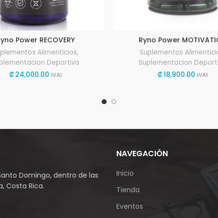
Ryno Power RECOVERY
Ryno Power MOTIVAT
plementos Alimenticios
,
Suplementos Alimentici
plementacion Deportiva
Suplementacion Deport
₡
24,000.00
₡
18,900.00
IVAI
IVAI
NAVEGACIÓN
Inicio
Santo Domingo, dentro de las
, Costa Rica.
Tienda
Eventos