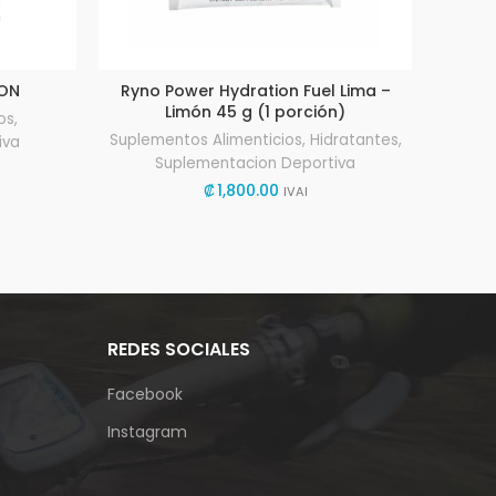
ION
Ryno Power Hydration Fuel Lima –
Protein
Limón 45 g (1 porción)
os
,
Suplementos Alimenticios
,
Hidratantes
,
Suple
iva
Suplementacion Deportiva
₡
1,800.00
IVAI
REDES SOCIALES
Facebook
Instagram