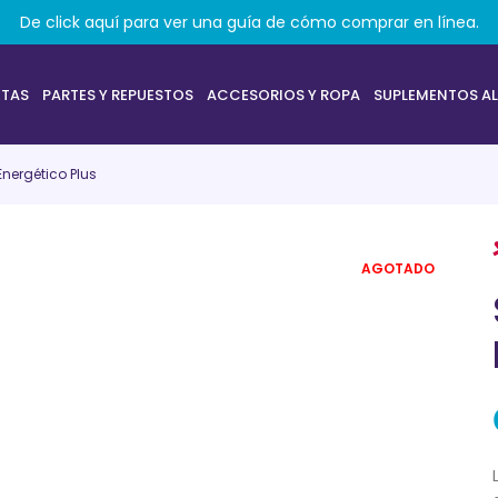
De click aquí para ver una guía de cómo comprar en línea.
ETAS
PARTES Y REPUESTOS
ACCESORIOS Y ROPA
SUPLEMENTOS AL
Energético Plus
AGOTADO