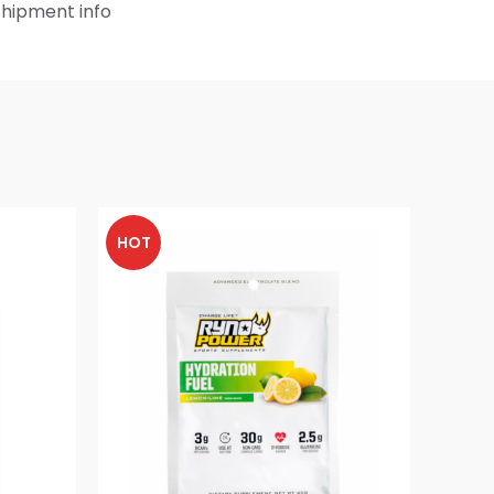
Shipment info
HOT
HOT