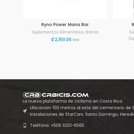
Ryno Power Mana Bar
Suplementos Alimenticios
,
Barras
Su
Su
₡
2,150.00
IVAI
La nueva plataforma de ciclismo en Costa Rica.
Ubicación: 100 metros al este del cementerio de 
instalaciones de StarCars. Santo Domingo, Heredia
Teléfono: +506 6201-6565