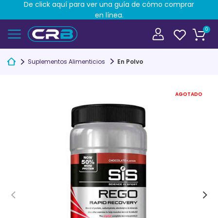
De click aquí para ver una guía de cómo comprar
en línea.
0
Suplementos Alimenticios
En Polvo
AGOTADO