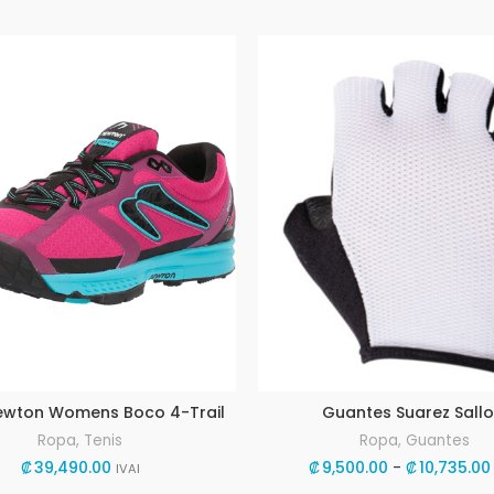
ewton Womens Boco 4-Trail
Guantes Suarez Sall
Ropa
,
Tenis
Ropa
,
Guantes
₡
39,490.00
₡
9,500.00
-
₡
10,735.00
IVAI