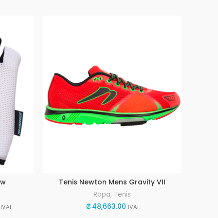
ow
Tenis Newton Mens Gravity VII
Li
Ropa
,
Tenis
Rango
₡
48,663.00
IVAI
IVAI
de