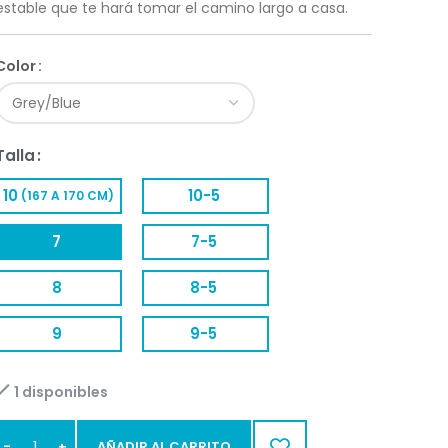
estable que te hará tomar el camino largo a casa.
Color
Talla
10
10-5
(167 A 170 CM)
7
7-5
8
8-5
9
9-5
1 disponibles
AÑADIR AL CARRITO