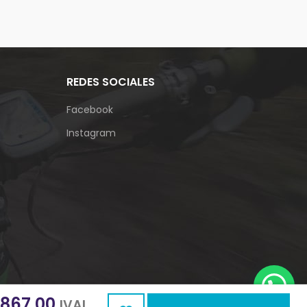
precios:
desde
₡9,500.00
hasta
₡10,735.00
REDES SOCIALES
Facebook
Instagram
,867.00
IVAI