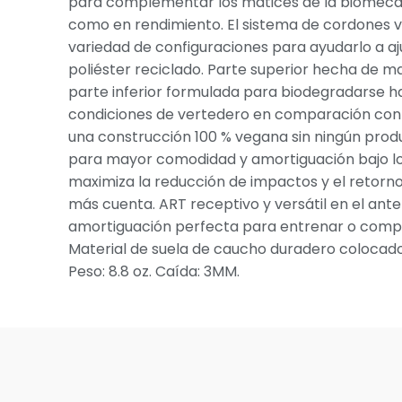
para complementar los matices de la biomecá
como en rendimiento. El sistema de cordones 
variedad de configuraciones para ayudarlo a aj
poliéster reciclado. Parte superior hecha de ma
parte inferior formulada para biodegradarse h
condiciones de vertedero en comparación con 
una construcción 100 % vegana sin ningún produc
para mayor comodidad y amortiguación bajo los 
maximiza la reducción de impactos y el retorn
más cuenta. ART receptivo y versátil en el ante
amortiguación perfecta para entrenar o compet
Material de suela de caucho duradero colocado
Peso: 8.8 oz. Caída: 3MM.