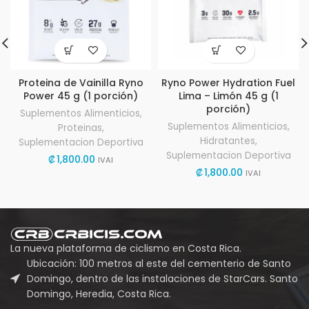
Proteina de Vainilla Ryno
Ryno Power Hydration Fuel
Power 45 g (1 porción)
Lima – Limón 45 g (1
porción)
Suplementos Alimenticios
,
Suplementos Alimenticios
,
Proteinas
,
Hidratantes
,
Suplementacion Deportiva
Suplementacion Deportiva
₡
1,800.00
IVAI
₡
1,800.00
IVAI
La nueva plataforma de ciclismo en Costa Rica.
Ubicación: 100 metros al este del cementerio de Santo
Domingo, dentro de las instalaciones de StarCars. Santo
Domingo, Heredia, Costa Rica.