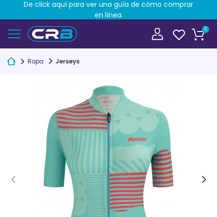
De click aquí para ver una guía de cómo comprar
en línea.
0
Ropa
Jerseys