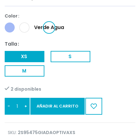
Color
Verde Agua
Talla
XS
S
M
2 disponibles
AÑADIR AL CARRITO
SKU:
2S95475GIADAOPTIVAXS