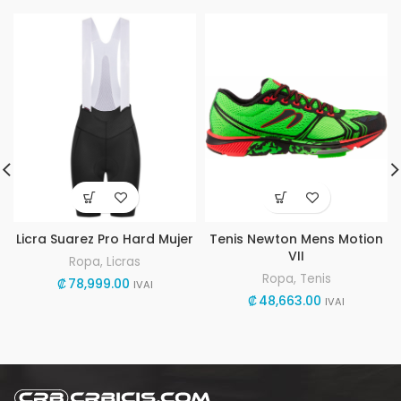
Licra Suarez Pro Hard Mujer
Tenis Newton Mens Motion
VII
Ropa
,
Licras
Ropa
,
Tenis
₡
78,999.00
IVAI
₡
48,663.00
IVAI