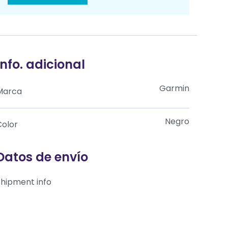
Info. adicional
Garmin
Marca
Negro
Color
Datos de envío
Shipment info