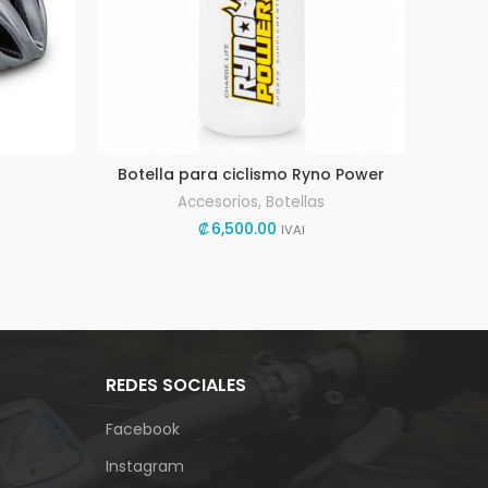
Botella para ciclismo Ryno Power
L
Accesorios
,
Botellas
₡
6,500.00
IVAI
REDES SOCIALES
Facebook
Instagram