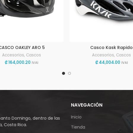
CASCO OAKLEY ARO 5
Casco Kask Rapido
Accesorios
,
Cascos
Accesorios
,
Cascos
₡
164,000.20
₡
44,004.00
IVAI
IVAI
NAVEGACIÓN
Inicio
Santo Domingo, dentro de las
, Costa Rica.
Tienda