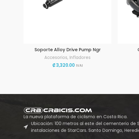
Soporte Alloy Drive Pump Ngr
Accesorios
,
Infladores
₡
3,320.00
IVAI
La nueva plataforma de ciclismo en Costa Rica.
Ubicación: 100 metros al este del cementerio de 
instalaciones de StarCars. Santo Domingo, Heredia