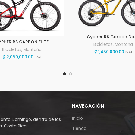
Cypher RS Carbon Da
YPHER RS CARBON ELITE
Bicicletas
,
Montaña
Bicicletas
,
Montaña
₡
1,450,000.00
IVAI
₡
2,050,000.00
IVAI
NAVEGACIÓN
Inicio
Santo Domingo, dentro de las
, Costa Rica.
Tienda