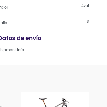
Azul
Color
S
alla
Datos de envío
Shipment info