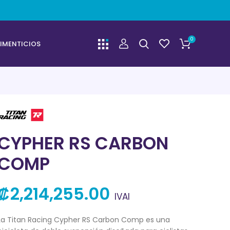
0
IMENTICIOS
CYPHER RS CARBON
COMP
₡
2,214,255.00
IVAI
La Titan Racing Cypher RS Carbon Comp es una