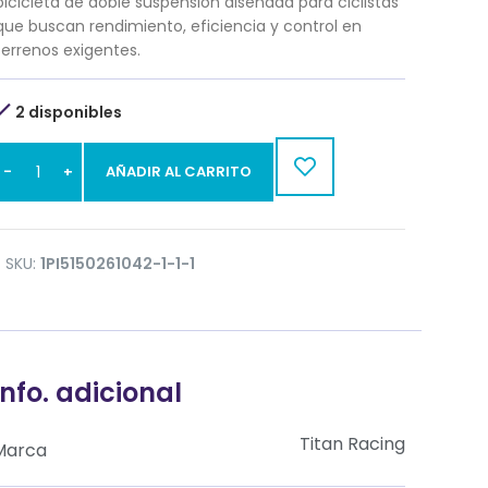
bicicleta de doble suspensión diseñada para ciclistas
que buscan rendimiento, eficiencia y control en
terrenos exigentes.
2 disponibles
AÑADIR AL CARRITO
SKU:
1PI5150261042-1-1-1
Info. adicional
Titan Racing
Marca