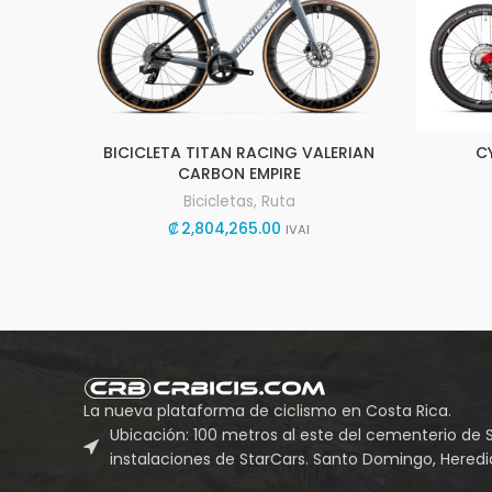
BICICLETA TITAN RACING VALERIAN
C
CARBON EMPIRE
Bicicletas
,
Ruta
₡
2,804,265.00
IVAI
La nueva plataforma de ciclismo en Costa Rica.
Ubicación: 100 metros al este del cementerio de 
instalaciones de StarCars. Santo Domingo, Heredia