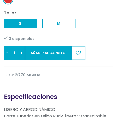
Talla
S
M
3 disponibles
AÑADIR AL CARRITO
SKU:
2I770IMGIKAS
Especificaciones
LIGERO Y AERODINÁMICO
Parte superior en tejido Rudy, ligero y transpirable