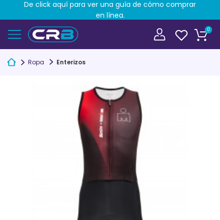
De click aquí para ver una guía de cómo comprar
en línea.
0
Ropa
Enterizos